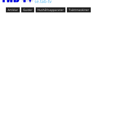
Home
Artiklar
se.tab-tv
Artiklar
Guider
Hushållsapparater
Tvättmaskiner