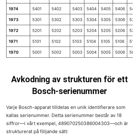
1974
5401
5402
5403
5404
5405
5406
5407
1973
5301
5302
5303
5304
5305
5306
5307
1972
5201
5202
5203
5204
5205
5206
5207
1971
5101
5102
5103
5104
5105
5106
5107
1970
5001
5002
5003
5004
5005
5006
5007
Avkodning av strukturen för ett
Bosch-serienummer
Varje Bosch-apparat tilldelas en unik identifierare som
kallas serienummer. Detta serienummer består av 18
siffror—i vårt exempel, 489070250386004303—och är
strukturerat på följande sätt: