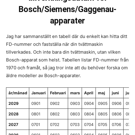
Bosch/Siemens/Gaggenau-
apparater
Jag har sammanställt en tabell där du enkelt kan hitta ditt
FD-nummer och fastställa när din tvättmaskin
tillverkades. Och inte bara din tvättmaskin, utan vilken
Bosch-apparat som helst. Tabellen listar FD-nummer från
1970 och framåt, så jag tror inte att du behöver forska om
äldre modeller av Bosch-apparater.
år/månad
Januari
Februari
mars
April
maj
juni
juli
2029
0901
0902
0903
0904
0905
0906
0907
2028
0801
0802
0803
0804
0805
0806
0807
2027
0701
0702
0703
0704
0705
0706
0707
2026
0601
0602
0603
0604
0605
0606
0607